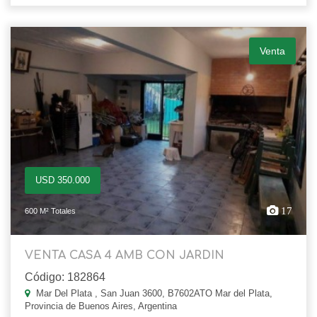
Venta
USD 350.000
17
600 M² Totales
VENTA CASA 4 AMB CON JARDIN
Código: 182864
Mar Del Plata , San Juan 3600, B7602ATO Mar del Plata,
Provincia de Buenos Aires, Argentina